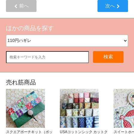
前へ
次へ
ほかの商品を探す
検索
売れ筋商品
スクエアポーチキット（ポッ
USAコットンシック カットク
スイートホ