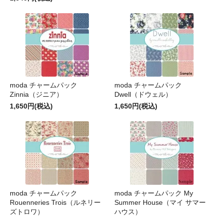
moda チャームパック
moda チャームパック
Zinnia（ジニア）
Dwell（ドウェル）
1,650円(税込)
1,650円(税込)
moda チャームパック
moda チャームパック My
Rouenneries Trois（ルネリー
Summer House（マイ サマー
ズトロワ）
ハウス）