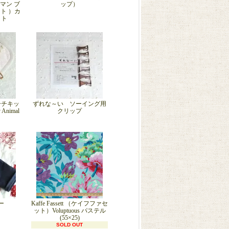
フマン ブ
ップ）
ト ）カ
ット
ーチキッ
ずれな～い ソーイング用
nimal
クリップ
ー
Kaffe Fassett （ケイフファセ
ット）Voluptuous パステル
(55×25)
SOLD OUT