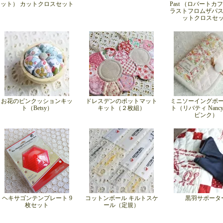
ット） カットクロスセット
Past （ロバートカ
ラストフロムザパス
ットクロスセ
お花のピンクッションキッ
ドレスデンのポットマット
ミニソーイングポ
ト（Betsy）
キット（２枚組）
ト（リバティ Nancy A
ピンク）
ヘキサゴンテンプレート 9
コットンボール キルトスケ
黒羽サポータ
枚セット
ール（定規）