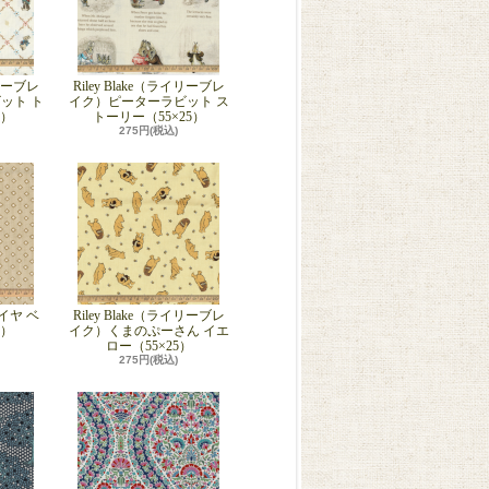
イリーブレ
Riley Blake（ライリーブレ
ット ト
イク）ピーターラビット ス
5）
トーリー（55×25）
275円(税込)
ダイヤ ベ
Riley Blake（ライリーブレ
5）
イク）くまのぷーさん イエ
ロー（55×25）
275円(税込)