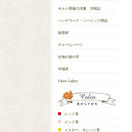
キルト関連の洋書、洋雑誌
パッチワーク・ソーイング用品
副資材
チャームパーツ
生地の蚤の市
半端布
Fabric Gallery
レッド系
ピンク系
イエロー、オレンジ系