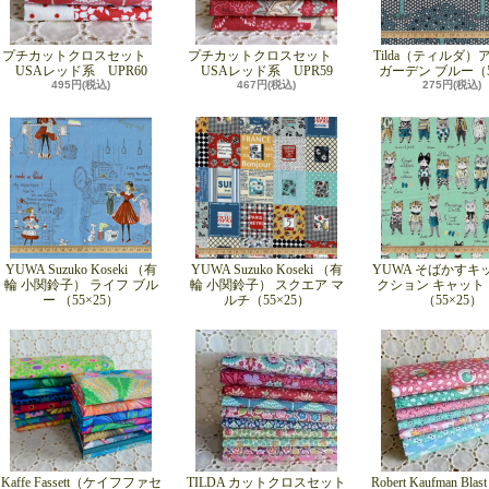
プチカットクロスセット
プチカットクロスセット
Tilda（ティルダ）
USAレッド系 UPR60
USAレッド系 UPR59
ガーデン ブルー（55
495円(税込)
467円(税込)
275円(税込)
YUWA Suzuko Koseki （有
YUWA Suzuko Koseki （有
YUWA そばかすキ
輪 小関鈴子） ライフ ブル
輪 小関鈴子） スクエア マ
クション キャット
ー （55×25）
ルチ（55×25）
（55×25）
Kaffe Fassett（ケイフファセ
TILDA カットクロスセット
Robert Kaufman Blast 