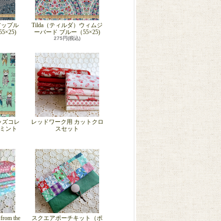
アップル
Tilda（ティルダ）ウィムジ
×25)
ーバード ブルー（55×25)
275円(税込)
ッズコレ
レッドワーク用 カットクロ
 ミント
スセット
from the
スクエアポーチキット（ポ