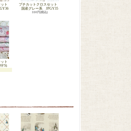
セット
プチカットクロスセット
Y36
国産グレー系 JPGY35
330円(税込)
セット
P76