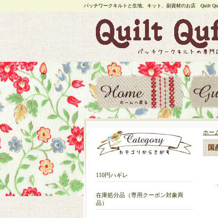
パッチワークキルトと生地、キット、副資材のお店 Quilt Quf
ホー
国
110円ハギレ
在庫処分品（専用クーポン対象商
品）