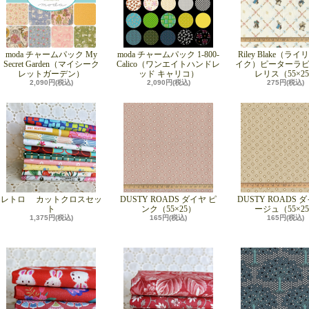
moda チャームパック My
moda チャームパック 1-800-
Riley Blake（ラ
Secret Garden（マイシーク
Calico（ワンエイトハンドレ
イク）ピーターラビ
レットガーデン）
ッド キャリコ）
レリス（55×2
2,090円(税込)
2,090円(税込)
275円(税込)
レトロ カットクロスセッ
DUSTY ROADS ダイヤ ピ
DUSTY ROADS 
ト
ンク（55×25）
ージュ（55×2
1,375円(税込)
165円(税込)
165円(税込)