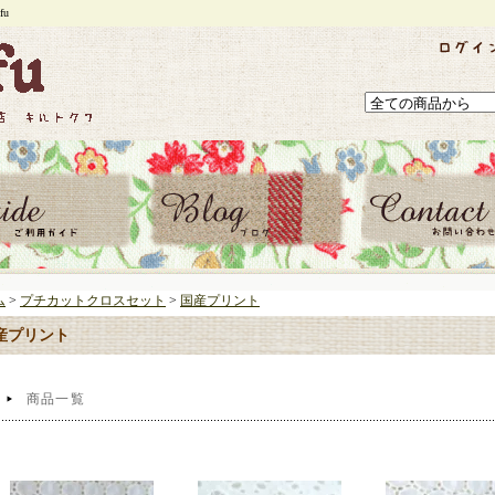
u
ム
>
プチカットクロスセット
>
国産プリント
産プリント
商品一覧