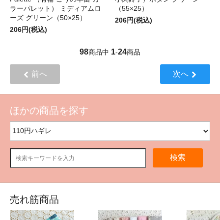
ラーパレット） ミディアムロ
（55×25）
ーズ グリーン（50×25）
206円(税込)
206円(税込)
98
1
24
商品中
-
商品
前へ
次へ
ほかの商品を探す
検索
売れ筋商品