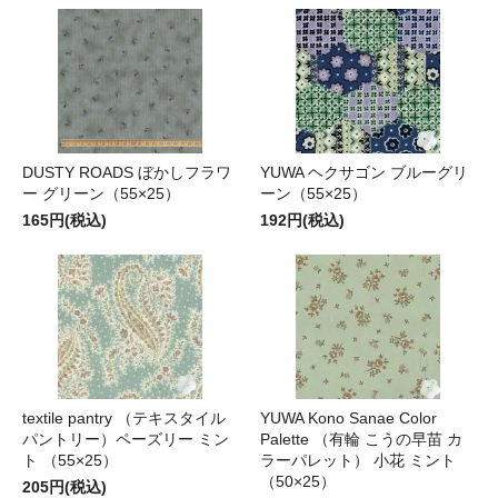
DUSTY ROADS ぼかしフラワ
YUWA ヘクサゴン ブルーグリ
ー グリーン（55×25）
ーン（55×25）
165円(税込)
192円(税込)
textile pantry （テキスタイル
YUWA Kono Sanae Color
パントリー）ペーズリー ミン
Palette （有輪 こうの早苗 カ
ト （55×25）
ラーパレット） 小花 ミント
（50×25）
205円(税込)