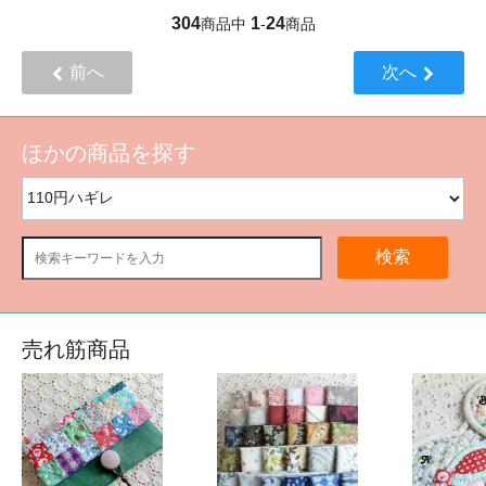
304
1
24
商品中
-
商品
前へ
次へ
ほかの商品を探す
検索
売れ筋商品