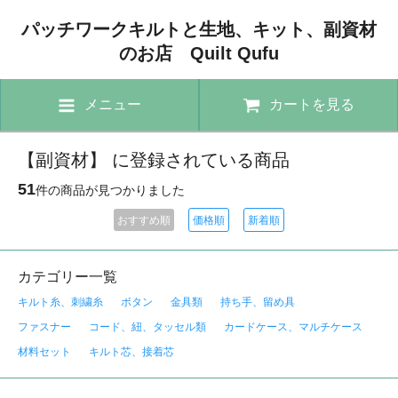
パッチワークキルトと生地、キット、副資材
のお店 Quilt Qufu
メニュー
カートを見る
【副資材】 に登録されている商品
51
件の商品が見つかりました
おすすめ順
価格順
新着順
カテゴリー一覧
キルト糸、刺繍糸
ボタン
金具類
持ち手、留め具
ファスナー
コード、紐、タッセル類
カードケース、マルチケース
材料セット
キルト芯、接着芯