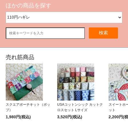
ほかの商品を探す
検索
売れ筋商品
スクエアポーチキット（ポッ
USAコットンシック カットク
スイートホ
プ）
ロスセット Lサイズ
ット
1,980円(税込)
3,520円(税込)
2,200円(