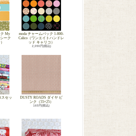
ク My
moda チャームパック 1-800-
マイシーク
Calico（ワンエイトハンドレ
ン）
ッド キャリコ）
2,090円(税込)
ロスセッ
DUSTY ROADS ダイヤ ピ
ンク（55×25）
165円(税込)