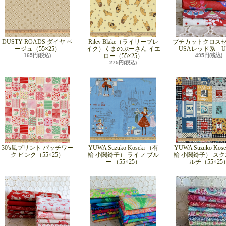
DUSTY ROADS ダイヤ ベ
Riley Blake（ライリーブレ
プチカットクロス
ージュ（55×25）
イク）くまのぷーさん イエ
USAレッド系 UP
165円(税込)
ロー（55×25）
495円(税込)
275円(税込)
30's風プリント パッチワー
YUWA Suzuko Koseki （有
YUWA Suzuko Kos
ク ピンク（55×25）
輪 小関鈴子） ライフ ブル
輪 小関鈴子） スク
ー （55×25）
ルチ（55×25