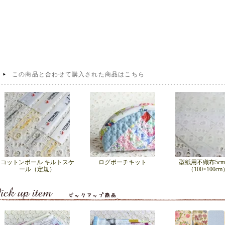
この商品と合わせて購入された商品はこちら
コットンボール キルトスケ
ログポーチキット
型紙用不織布5c
ール（定規）
（100×100cm