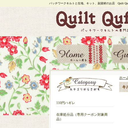
パッチワークキルトと生地、キット、副資材のお店 Quilt Quf
ホー
キ
110円ハギレ
在庫処分品（専用クーポン対象商
品）