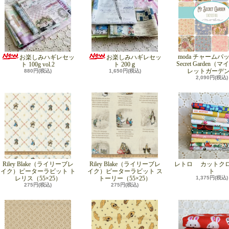
moda チャームパッ
お楽しみハギレセッ
お楽しみハギレセッ
Secret Garden（
ト 100g vol.2
ト 200ｇ
レットガーデ
880円(税込)
1,650円(税込)
2,090円(税込)
Riley Blake（ライリーブレ
Riley Blake（ライリーブレ
レトロ カットク
イク）ピーターラビット ト
イク）ピーターラビット ス
ト
レリス（55×25）
トーリー（55×25）
1,375円(税込)
275円(税込)
275円(税込)