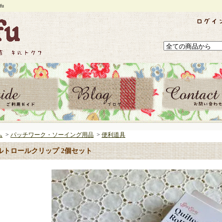
u
ム
>
パッチワーク・ソーイング用品
>
便利道具
ルトロールクリップ 2個セット