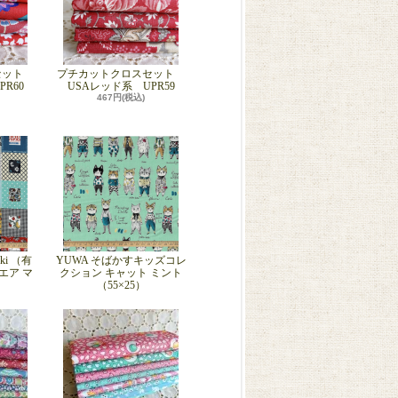
セット
プチカットクロスセット
R60
USAレッド系 UPR59
467円(税込)
eki （有
YUWA そばかすキッズコレ
エア マ
クション キャット ミント
）
（55×25）