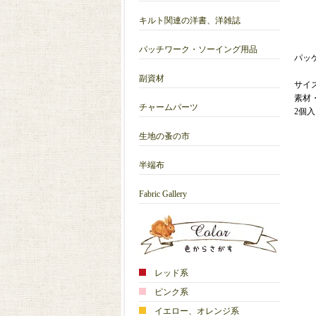
キルト関連の洋書、洋雑誌
パッチワーク・ソーイング用品
パッ
副資材
サイズ
素材
チャームパーツ
2個
生地の蚤の市
半端布
Fabric Gallery
レッド系
ピンク系
イエロー、オレンジ系