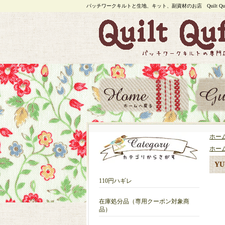
パッチワークキルトと生地、キット、副資材のお店 Quilt Quf
ホー
ホー
YU
110円ハギレ
在庫処分品（専用クーポン対象商
品）