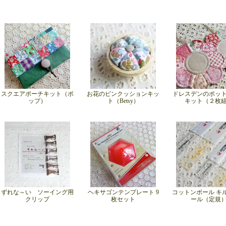
スクエアポーチキット（ポ
お花のピンクッションキッ
ドレスデンのポッ
ップ）
ト（Betsy）
キット（２枚
ずれな～い ソーイング用
ヘキサゴンテンプレート 9
コットンボール キ
クリップ
枚セット
ール（定規