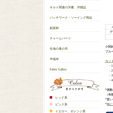
キルト関連の洋書、洋雑誌
パッチワーク・ソーイング用品
副資材
デ
チャームパーツ
小関
生地の蚤の市
ブル
半端布
カッ
・1カ
Fabric Gallery
・2カ
・3カ
・4カ
*偶
（奇
レッド系
*置
*
布に
ピンク系
イエロー、オレンジ系