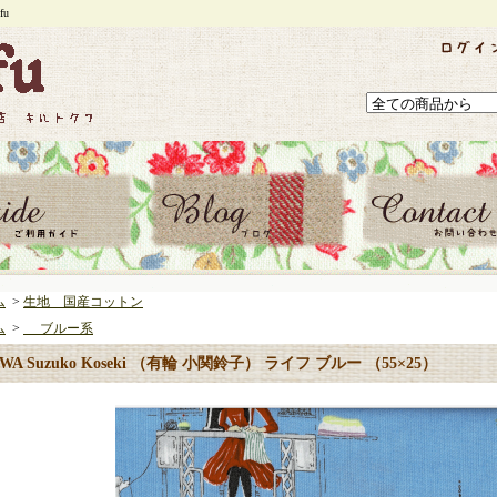
u
ム
>
生地 国産コットン
ム
>
ブルー系
WA Suzuko Koseki （有輪 小関鈴子） ライフ ブルー （55×25）