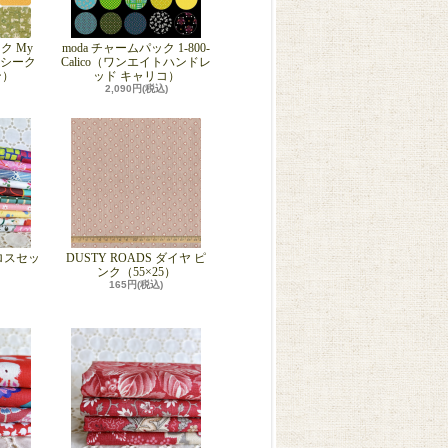
ク My
moda チャームパック 1-800-
マイシーク
Calico（ワンエイトハンドレ
ン）
ッド キャリコ）
2,090円(税込)
ロスセッ
DUSTY ROADS ダイヤ ピ
ンク（55×25）
165円(税込)