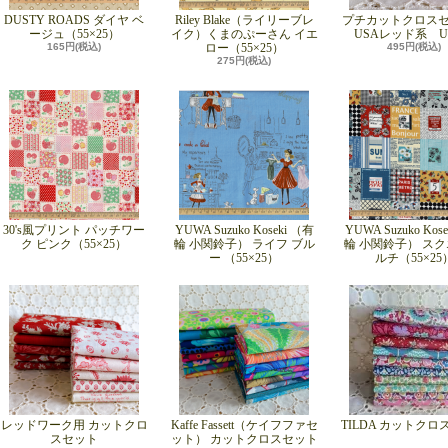
DUSTY ROADS ダイヤ ベ
Riley Blake（ライリーブレ
プチカットクロス
ージュ（55×25）
イク）くまのぷーさん イエ
USAレッド系 UP
165円(税込)
ロー（55×25）
495円(税込)
275円(税込)
30's風プリント パッチワー
YUWA Suzuko Koseki （有
YUWA Suzuko Kos
ク ピンク（55×25）
輪 小関鈴子） ライフ ブル
輪 小関鈴子） スク
ー （55×25）
ルチ（55×25
レッドワーク用 カットクロ
Kaffe Fassett（ケイフファセ
TILDA カットク
スセット
ット） カットクロスセット