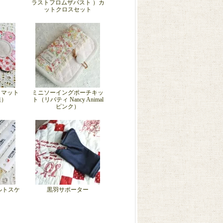
ラストフロムザパスト ）カ
ットクロスセット
トマット
ミニソーイングポーチキッ
組）
ト（リバティ Nancy Animal
ピンク）
ルトスケ
黒羽サポーター
）