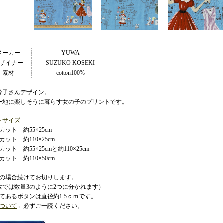
メーカー
YUWA
ザイナー
SUZUKO KOSEKI
素材
cotton100%
鈴子さんデザイン。
ー地に楽しそうに暮らす女の子のプリントです。
トサイズ
ット 約55×25cm
ット 約110×25cm
ット 約55×25cmと約110×25cm
ット 約110×50cm
数の場合続けてお切りします。
数では数量3のように2つに分かれます）
いてあるボタンは直径約1.5ｃｍです。
ついて
←必ずご一読ください。