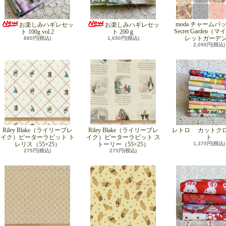
moda チャームパッ
お楽しみハギレセッ
お楽しみハギレセッ
Secret Garden（
ト 100g vol.2
ト 200ｇ
レットガーデ
880円(税込)
1,650円(税込)
2,090円(税込)
Riley Blake（ライリーブレ
Riley Blake（ライリーブレ
レトロ カットク
イク）ピーターラビット ト
イク）ピーターラビット ス
ト
レリス（55×25）
トーリー（55×25）
1,375円(税込)
275円(税込)
275円(税込)