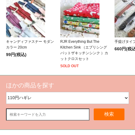
キャンディファスナー モダン
RJR Everything But The
手提げタイ
カラー 20cm
Kitchen Sink （エブリシング
660円(税込
バットザキッチンシンク ）カ
99円(税込)
ットクロスセット
SOLD OUT
ほかの商品を探す
検索