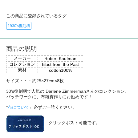
この商品に登録されているタグ
1930's復刻柄
商品の説明
メーカー
Robert Kaufman
コレクション
Blast from the Past
素材
cotton100%
サイズ・・・約25×27cm×8枚
30's復刻柄で人気の Darlene Zimmermanさんのコレクション。
パッチワークに、布雑貨作りにお勧めです！
*
布について
←必ずご一読ください。
クリックポスト可能です。