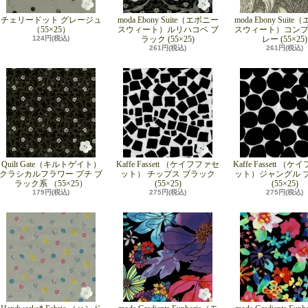
チェリードット グレージュ
moda Ebony Suite（エボニー
moda Ebony Suit
（55×25）
スウィート）ルリハコベ ブ
スウィート）コンプ
124円(税込)
ラック (55×25)
レー (55×25)
261円(税込)
261円(税込)
Quilt Gate（キルトゲイト）
Kaffe Fassett （ケイフファセ
Kaffe Fassett （
クラシカルフラワー プチ ブ
ット） チップス ブラック
ット）ジャングル 
ラック系 （55×25）
(55×25)
(55×25)
179円(税込)
275円(税込)
275円(税込)