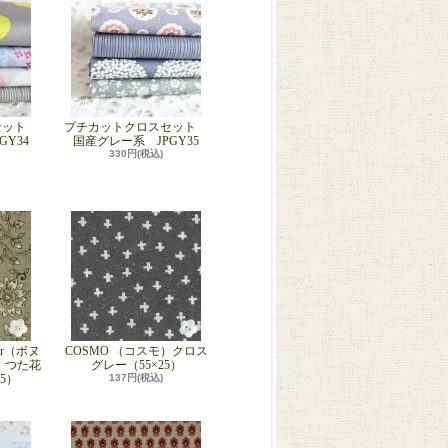
セット
プチカットクロスセット
Y34
国産グレー系 JPGY35
330円(税込)
Jour（ボヌ
COSMO （コスモ）クロス
）つた花
グレー（55×25）
5）
137円(税込)