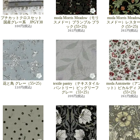
プチカットクロスセット
moda Morris Meadow（モリ
moda Morris Mea
国産グレー系 JPGY38
スメドー）ブランブル ブラ
スメドー）レスター
330円(税込)
ック (55×25)
ク (55×25)
261円(税込)
261円(税込)
花と鳥 グレー（55×25）
textile pantry （テキスタイル
moda Antoinette
110円(税込)
パントリー）ビッグリーフ
ット）ピカルディ 
グレー （55×25）
(55×25)
205円(税込)
261円(税込)