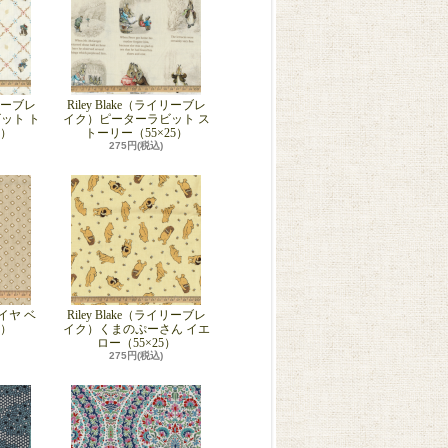
イリーブレ
Riley Blake（ライリーブレ
ット ト
イク）ピーターラビット ス
5）
トーリー（55×25）
275円(税込)
ダイヤ ベ
Riley Blake（ライリーブレ
5）
イク）くまのぷーさん イエ
ロー（55×25）
275円(税込)