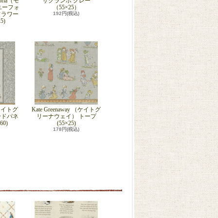
horia（モ
サクランボ グレー
ユーフォ
（55×25）
フラワー
192円(税込)
5)
 （ケイトグ
Kate Greenaway （ケイトグ
ードパネ
リーナウェイ） トープ
60)
(55×25)
178円(税込)