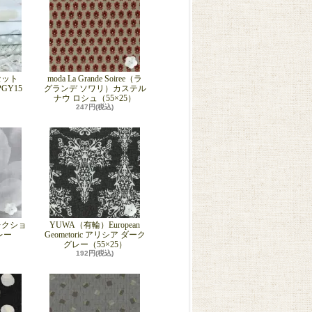
セット
moda La Grande Soiree（ラ
GY15
グランデ ソワリ）カステル
ナウ ロシュ（55×25）
247円(税込)
レクショ
YUWA（有輪）European
レー
Geometoric アリシア ダーク
グレー（55×25）
192円(税込)