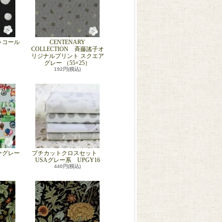
ャコール
CENTENARY
COLLECTION 斉藤謠子オ
リジナルプリント スクエア
グレー （55×25）
192円(税込)
ーグレー
プチカットクロスセット
USAグレー系 UPGY16
440円(税込)