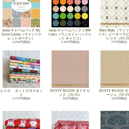
moda チャームパック My
moda チャームパック 1-800-
Riley Blake（ラ
Secret Garden（マイシーク
Calico（ワンエイトハンドレ
イク）ピーターラビ
レットガーデン）
ッド キャリコ）
レリス（55×2
2,090円(税込)
2,090円(税込)
275円(税込)
レトロ カットクロスセッ
DUSTY ROADS ダイヤ ピ
DUSTY ROADS 
ト
ンク（55×25）
ージュ（55×2
1,375円(税込)
165円(税込)
165円(税込)