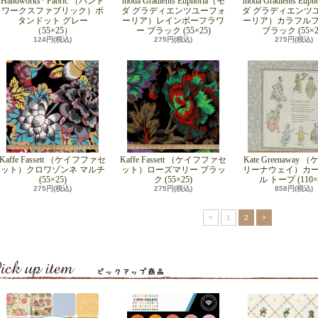
Handworks* Fabric （ハンド
moda Gradients Euphoria（モ
moda Gradients Eup
ワークスファブリック）ボ
ダ グラディエンツユーフォ
ダ グラディエンツ
タンドット グレー
ーリア）レインボーフラワ
ーリア）カラフル
（55×25）
ー ブラック (55×25)
ブラック (55×2
124円(税込)
275円(税込)
275円(税込)
Kaffe Fassett （ケイフファセ
Kaffe Fassett （ケイフファセ
Kate Greenaway
ット）クロワゾンネ マルチ
ット）ローズマリー ブラッ
リーナウェイ）カ
(55×25)
ク (55×25)
ル トープ (110×
275円(税込)
275円(税込)
858円(税込)
<
1
2
>