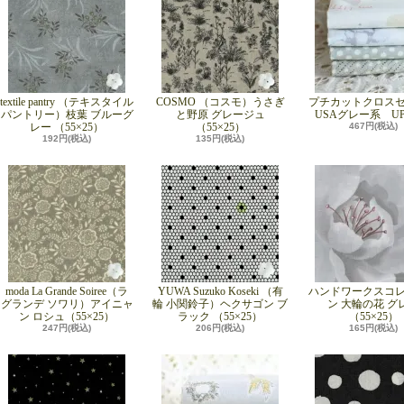
textile pantry （テキスタイル
COSMO （コスモ）うさぎ
プチカットクロス
パントリー）枝葉 ブルーグ
と野原 グレージュ
USAグレー系 UP
レー （55×25）
（55×25）
467円(税込)
192円(税込)
135円(税込)
moda La Grande Soiree（ラ
YUWA Suzuko Koseki （有
ハンドワークスコ
グランデ ソワリ）アイニャ
輪 小関鈴子）ヘクサゴン ブ
ン 大輪の花 グ
ン ロシュ（55×25）
ラック （55×25）
（55×25）
247円(税込)
206円(税込)
165円(税込)