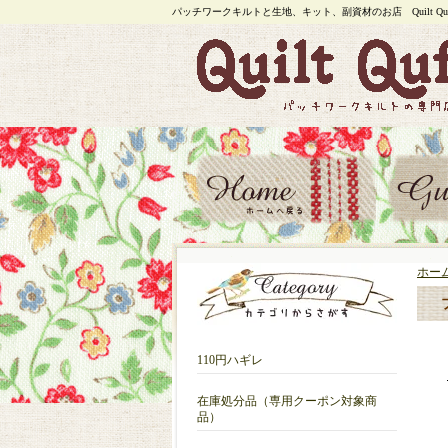
パッチワークキルトと生地、キット、副資材のお店 Quilt Quf
ホー
ブ
110円ハギレ
在庫処分品（専用クーポン対象商
品）