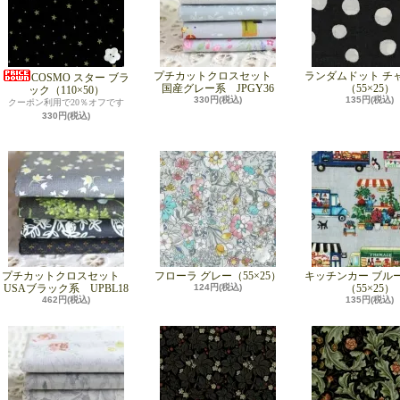
プチカットクロスセット
ランダムドット チ
COSMO スター ブラ
国産グレー系 JPGY36
（55×25）
ック（110×50）
330円(税込)
135円(税込)
クーポン利用で20％オフです
330円(税込)
プチカットクロスセット
フローラ グレー（55×25）
キッチンカー ブル
USAブラック系 UPBL18
124円(税込)
（55×25）
462円(税込)
135円(税込)