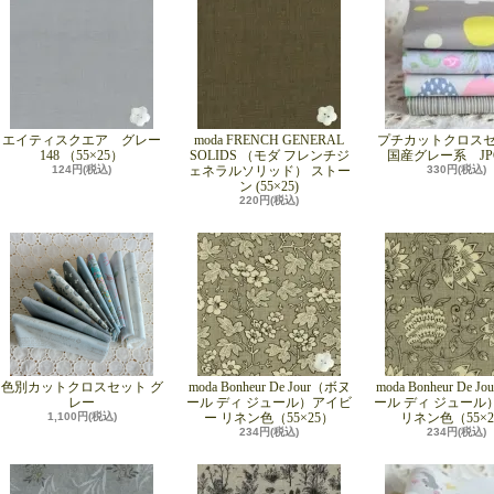
エイティスクエア グレー
moda FRENCH GENERAL
プチカットクロス
148 （55×25）
SOLIDS （モダ フレンチジ
国産グレー系 JPG
124円(税込)
ェネラルソリッド） ストー
330円(税込)
ン (55×25)
220円(税込)
色別カットクロスセット グ
moda Bonheur De Jour（ボヌ
moda Bonheur De 
レー
ール ディ ジュール）アイビ
ール ディ ジュール
1,100円(税込)
ー リネン色（55×25）
リネン色（55×2
234円(税込)
234円(税込)