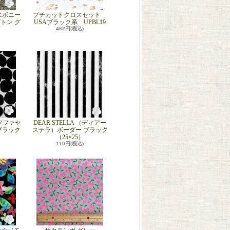
e（エボニー
プチカットクロスセット
トン グ
USAブラック系 UPBL19
462円(税込)
ケイフファセ
DEAR STELLA （ディアー
ブラック
ステラ）ボーダー ブラック
（25×25）
110円(税込)