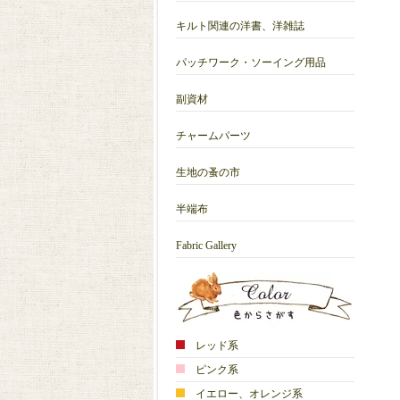
キルト関連の洋書、洋雑誌
パッチワーク・ソーイング用品
副資材
チャームパーツ
生地の蚤の市
半端布
Fabric Gallery
レッド系
ピンク系
イエロー、オレンジ系