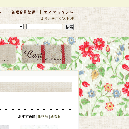
ようこそ、 ゲスト 様
検索
おすすめ順
|
価格順
|
新着順