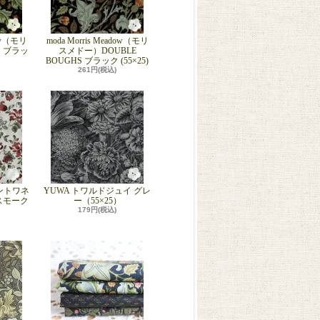
dow（モリ
moda Morris Meadow（モリ
 ブラッ
スメドー）DOUBLE
BOUGHS ブラック (55×25)
261円(税込)
（アントワネ
YUWA トワルドジュイ グレ
スモーク
ー（55×25）
179円(税込)