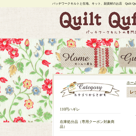
パッチワークキルトと生地、キット、副資材のお店 Quilt Quf
ホー
レ
110円ハギレ
在庫処分品（専用クーポン対象商
品）