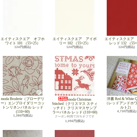
エイティスクエア オフホ
エイティスクエア アイボ
エイティスクエア
ワイト 101 （55×25）
リー 102 （55×25）
レッド 132 （55
124円(税込)
124円(税込)
124円(税込)
moda Broderie（ブローデリ
洋書 Red & White Qu
moda Christmas
ー）エンブロイダリーコッ
（レッドアンドホ
Stitched（クリスマス スティ
トンリネンパネル レッド
ルト2）
ッチド）クリスマスサンプ
(110×60)
4,730円(税込)
ラーパネル レッド (110×60)
1,386円(税込)
クーポン利用で20％オフです
1,056円(税込)