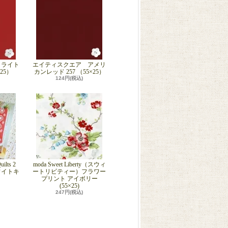
 ライト
エイティスクエア アメリ
×25）
カンレッド 257 （55×25）
124円(税込)
ilts 2
moda Sweet Liberty（スウィ
ワイトキ
ートリビティー）フラワー
プリント アイボリー
(55×25)
247円(税込)