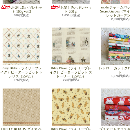
moda チャームパッ
お楽しみハギレセッ
お楽しみハギレセッ
Secret Garden（
ト 100g vol.2
ト 200ｇ
レットガーデ
880円(税込)
1,650円(税込)
2,090円(税込)
Riley Blake（ライリーブレ
Riley Blake（ライリーブレ
レトロ カットク
イク）ピーターラビット ト
イク）ピーターラビット ス
ト
レリス（55×25）
トーリー（55×25）
1,375円(税込)
275円(税込)
275円(税込)
DUSTY ROADS ダイヤ ベ
Riley Blake（ライリーブレ
プチカットクロス