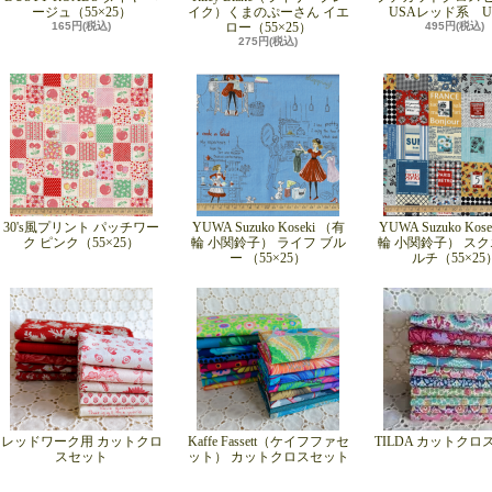
ージュ（55×25）
イク）くまのぷーさん イエ
USAレッド系 UP
165円(税込)
ロー（55×25）
495円(税込)
275円(税込)
30's風プリント パッチワー
YUWA Suzuko Koseki （有
YUWA Suzuko Kos
ク ピンク（55×25）
輪 小関鈴子） ライフ ブル
輪 小関鈴子） スク
ー （55×25）
ルチ（55×25
レッドワーク用 カットクロ
Kaffe Fassett（ケイフファセ
TILDA カットク
スセット
ット） カットクロスセット