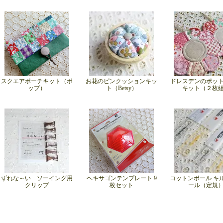
スクエアポーチキット（ポ
お花のピンクッションキッ
ドレスデンのポッ
ップ）
ト（Betsy）
キット（２枚
ずれな～い ソーイング用
ヘキサゴンテンプレート 9
コットンボール キ
クリップ
枚セット
ール（定規