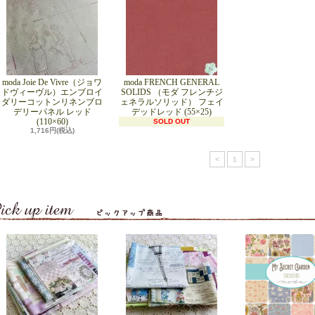
moda Joie De Vivre（ジョワ
moda FRENCH GENERAL
ドヴィーヴル）エンブロイ
SOLIDS （モダ フレンチジ
ダリーコットンリネンブロ
ェネラルソリッド） フェイ
デリーパネル レッド
デッドレッド (55×25)
(110×60)
SOLD OUT
1,716円(税込)
<
1
>