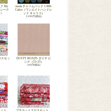
ク My
moda チャームパック 1-800-
マイシーク
Calico（ワンエイトハンドレ
ン）
ッド キャリコ）
2,090円(税込)
ロスセッ
DUSTY ROADS ダイヤ ピ
ンク（55×25）
165円(税込)
セット
プチカットクロスセット