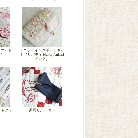
トマット
ミニソーイングポーチキッ
組）
ト（リバティ Nancy Animal
ピンク）
ルトスケ
黒羽サポーター
）