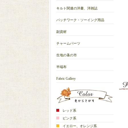
キルト関連の洋書、洋雑誌
パッチワーク・ソーイング用品
副資材
チャームパーツ
生地の蚤の市
半端布
Fabric Gallery
レッド系
ピンク系
イエロー、オレンジ系