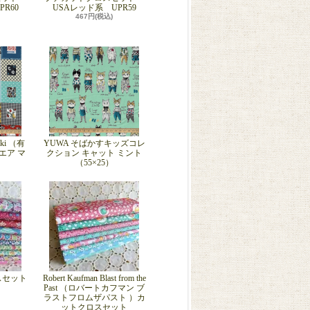
R60
USAレッド系 UPR59
467円(税込)
eki （有
YUWA そばかすキッズコレ
エア マ
クション キャット ミント
）
（55×25）
ロスセット
Robert Kaufman Blast from the
Past （ロバートカフマン ブ
ラストフロムザパスト ）カ
ットクロスセット