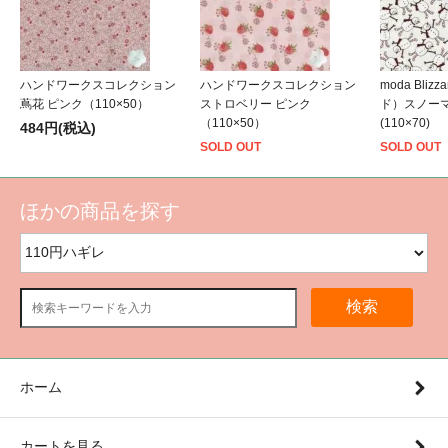
ハンドワークスコレクション
ハンドワークスコレクション
moda Bli
蔦花 ピンク（110×50）
ストロベリー ピンク
ド）スノーマ
（110×50）
(110×70)
484円(税込)
SOLD OUT
SOLD OUT
ほかの商品を探す
検索
ホーム
カートを見る