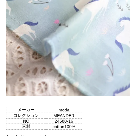
メーカー
moda
コレクション
MEANDER
NO
24580-16
素材
cotton100%