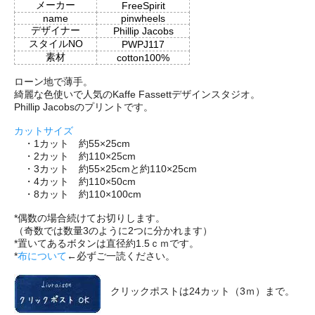
メーカー
FreeSpirit
name
pinwheels
デザイナー
Phillip Jacobs
スタイルNO
PWPJ117
素材
cotton100%
ローン地で薄手。
綺麗な色使いで人気のKaffe Fassettデザインスタジオ。
Phillip Jacobsのプリントです。
カットサイズ
・1カット 約55×25cm
・2カット 約110×25cm
・3カット 約55×25cmと約110×25cm
・4カット 約110×50cm
・8カット 約110×100cm
*偶数の場合続けてお切りします。
（奇数では数量3のように2つに分かれます）
*置いてあるボタンは直径約1.5ｃｍです。
*
布について
←必ずご一読ください。
クリックポストは24カット（3ｍ）まで。