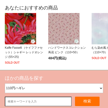
あなたにおすすめの商品
Kaffe Fassett （ケイフファセ
ハンドワークスコレクション
むら染め風ド
ット）シャギー レッドオレン
蔦花 ピンク（110×50）
（110×70）
ジ (55×25)
484円(税込)
SOLD OUT
SOLD OUT
ほかの商品を探す
検索