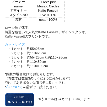
メーカー
FreeSpirit
name
Mosaic Circles
デザイナー
Kaffe Fassett
スタイルNO
PWGP176
素材
cotton100%
ローン地で薄手。
綺麗な色使いで人気のKaffe Fassettデザインスタジオ。
Kaffe Fassettのプリントです。
カットサイズ
・1カット 約55×25cm
・2カット 約110×25cm
・3カット 約55×25cmと約110×25cm
・4カット 約110×50cm
・8カット 約110×100cm
*偶数の場合続けてお切りします。
（奇数では数量3のように2つに分かれます）
*置いてあるボタンは直径約1.5ｃｍです。
*
布について
←必ずご一読ください。
ゆうメールは24カット（3ｍ）まで