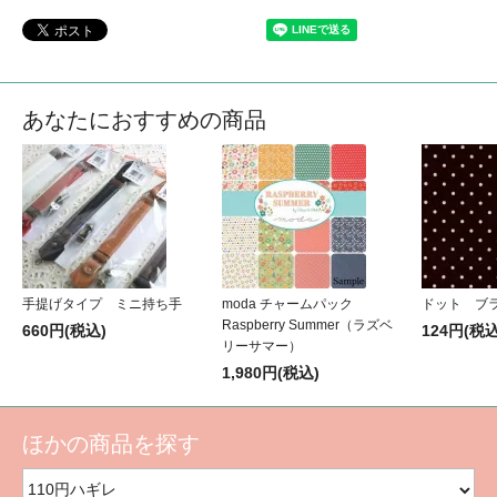
あなたにおすすめの商品
手提げタイプ ミニ持ち手
moda チャームパック
ドット ブラ
Raspberry Summer（ラズベ
660円(税込)
124円(税込
リーサマー）
1,980円(税込)
ほかの商品を探す