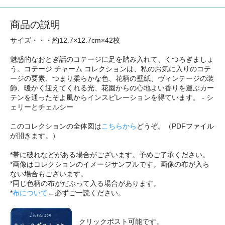
商品の説明
サイズ・・・約12.7×12.7cm×42枚
魅惑的なおとぎ話のコテージに足を踏み入れて、くつろぎましょ
う。コテージ チャーム コレクションは、私のお気に入りのコテ
ージの要素、つまり柔らかな色、花柄の壁紙、ヴィンテージの装
飾、暖かく迎えてくれる光、花園からの心地よい香りを運ぶカー
テンを通ったそよ風からインスピレーションを得ています。 - シ
ェリーとチェルシー
このコレクションの全体図は
こちらから
どうぞ。（PDFファイル
が開きます。）
*帯に破れなどがある場合がございます。予めご了承ください。
*画像はコレクションのイメージサンプルです。画像の布が入ら
ない場合もございます。
*同じ色柄の布がだぶって入る場合があります。
*
布について
←必ずご一読ください。
クリックポスト可能です。