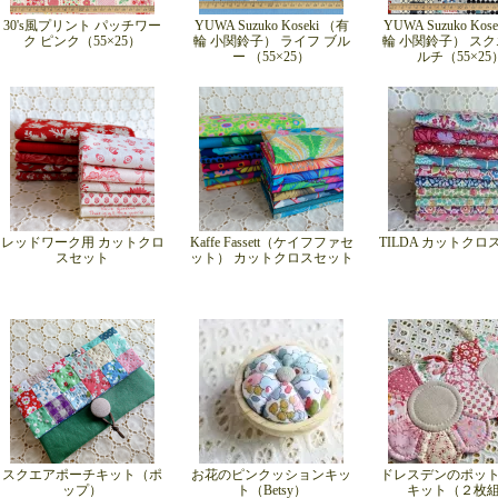
30's風プリント パッチワー
YUWA Suzuko Koseki （有
YUWA Suzuko Kos
ク ピンク（55×25）
輪 小関鈴子） ライフ ブル
輪 小関鈴子） スク
ー （55×25）
ルチ（55×25
レッドワーク用 カットクロ
Kaffe Fassett（ケイフファセ
TILDA カットク
スセット
ット） カットクロスセット
スクエアポーチキット（ポ
お花のピンクッションキッ
ドレスデンのポッ
ップ）
ト（Betsy）
キット（２枚