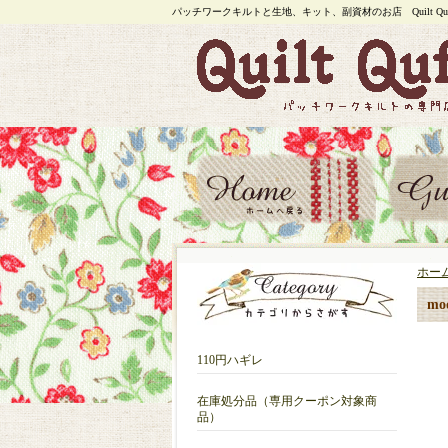
パッチワークキルトと生地、キット、副資材のお店 Quilt Quf
ホー
m
110円ハギレ
在庫処分品（専用クーポン対象商
品）