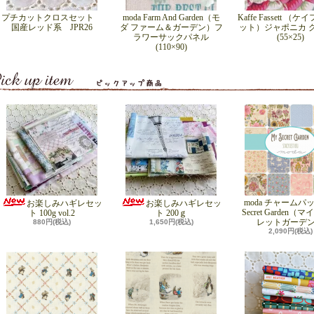
プチカットクロスセット
moda Farm And Garden（モ
Kaffe Fassett （
国産レッド系 JPR26
ダ ファーム＆ガーデン）フ
ット）ジャポニカ 
ラワーサックパネル
(55×25)
(110×90)
moda チャームパッ
お楽しみハギレセッ
お楽しみハギレセッ
Secret Garden（
ト 100g vol.2
ト 200ｇ
レットガーデ
880円(税込)
1,650円(税込)
2,090円(税込)