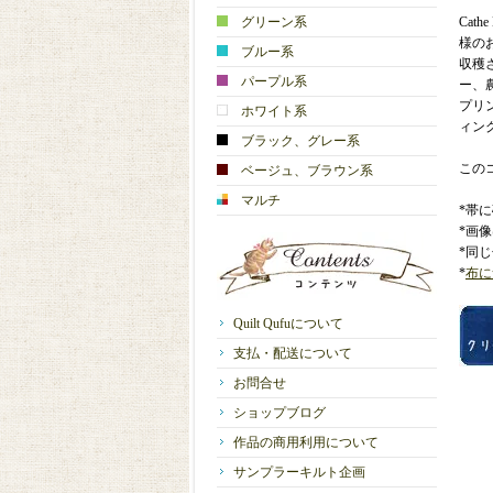
グリーン系
Cat
様の
ブルー系
収穫
パープル系
ー、農
プリ
ホワイト系
ィン
ブラック、グレー系
この
ベージュ、ブラウン系
マルチ
*帯
*画
*同
*
布に
Quilt Qufuについて
支払・配送について
お問合せ
ショップブログ
作品の商用利用について
サンプラーキルト企画