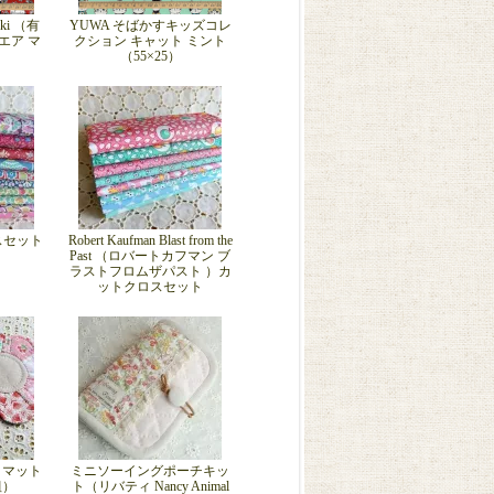
eki （有
YUWA そばかすキッズコレ
エア マ
クション キャット ミント
）
（55×25）
ロスセット
Robert Kaufman Blast from the
Past （ロバートカフマン ブ
ラストフロムザパスト ）カ
ットクロスセット
トマット
ミニソーイングポーチキッ
組）
ト（リバティ Nancy Animal