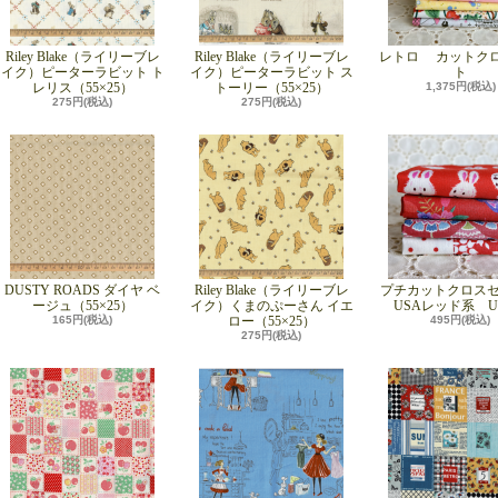
Riley Blake（ライリーブレ
Riley Blake（ライリーブレ
レトロ カットク
イク）ピーターラビット ト
イク）ピーターラビット ス
ト
レリス（55×25）
トーリー（55×25）
1,375円(税込)
275円(税込)
275円(税込)
DUSTY ROADS ダイヤ ベ
Riley Blake（ライリーブレ
プチカットクロス
ージュ（55×25）
イク）くまのぷーさん イエ
USAレッド系 UP
165円(税込)
ロー（55×25）
495円(税込)
275円(税込)