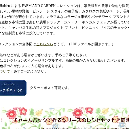
he Holden による FARM AND GARDEN コレクションは、家族経営の農家や
おいしい果物や野菜、ビンテージ スタイルの種子袋、カタログの表紙やページ、長
された作品が描かれています。カラフルなコラージュ形式やパッチワーク プリント
産物を市場に運ぶ楽しい農場トラック、カントリー ギンガム チェックが揃っています。Fa
ント、キャンバス生地の特大プロジェクト プリント、ピクニック サイズのチェック
グな新製品も市場に投入しています。
コレクションの全体図は
こちらから
どうぞ。（PDFファイルが開きます。）
に破れなどがある場合がございます。予めご了承ください。
像はコレクションのイメージサンプルです。画像の布が入らない場合もございます。
じ色柄の布がだぶって入る場合があります。
ついて
←必ずご一読ください。
クリックポスト可能です。