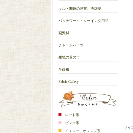
キルト関連の洋書、洋雑誌
パッチワーク・ソーイング用品
副資材
チャームパーツ
生地の蚤の市
半端布
Fabric Gallery
レッド系
ピンク系
サイズ
イエロー、オレンジ系