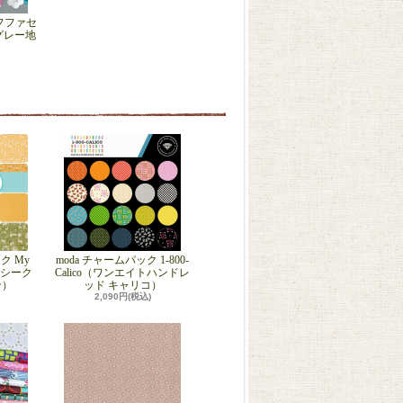
ケイフファセ
グレー地
ク My
moda チャームパック 1-800-
マイシーク
Calico（ワンエイトハンドレ
ン）
ッド キャリコ）
2,090円(税込)