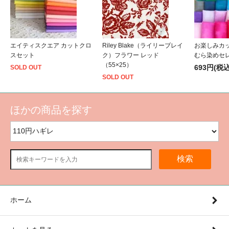
エイティスクエア カットクロ
Riley Blake（ライリーブレイ
お楽しみカ
スセット
ク）フラワー レッド
むら染めセ
（55×25）
693円(税込
SOLD OUT
SOLD OUT
ほかの商品を探す
検索
ホーム