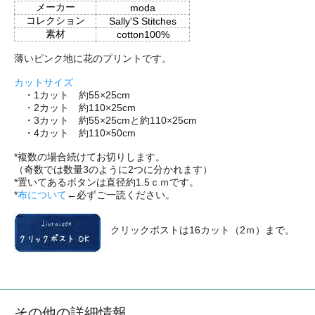
メーカー
moda
コレクション
Sally'S Stitches
素材
cotton100%
薄いピンク地に花のプリントです。
カットサイズ
・1カット 約55×25cm
・2カット 約110×25cm
・3カット 約55×25cmと約110×25cm
・4カット 約110×50cm
*複数の場合続けてお切りします。
（奇数では数量3のように2つに分かれます）
*置いてあるボタンは直径約1.5ｃｍです。
*
布について
←必ずご一読ください。
クリックポストは16カット（2ｍ）まで。
その他の詳細情報