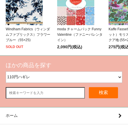
Windham Fabrics（ウィンダ
moda チャームパック Funny
Kaffe Fas
ムファブリックス）フラワー
Valentine（ファニーバレンタ
ット）モリス
ブルー（55×25)
イン）
クア地 (55×2
2,090円(税込)
275円(税込
SOLD OUT
ほかの商品を探す
検索
ホーム