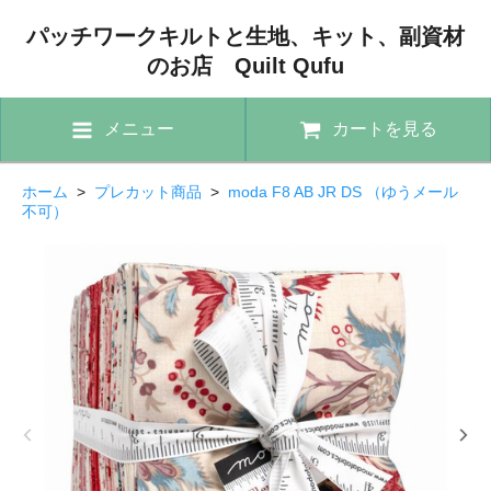
パッチワークキルトと生地、キット、副資材
のお店 Quilt Qufu
メニュー
カートを見る
ホーム
>
プレカット商品
>
moda F8 AB JR DS （ゆうメール
不可）