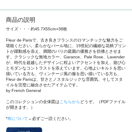
商品の説明
サイズ・・・約45.7X55cm×38枚
Fleur de Parisで、古き良きフランスのロマンチックな魅力をご
堪能ください。柔らかなパール地に、19世紀の繊細な花柄プリン
トが躍動感を添え、満開のパリの庭園の優雅さを彷彿とさせま
す。クラシックな無地カラー、Garance、Pale Rose、Lavender
が、時代を超越したデザインに程よいアクセントを加え、遊び心
とモダンなコントラストを添えています。心地よいキルトを思い
描いている方も、ヴィンテージ風の服を思い描いている方も、
Fleur de Parisは、甘さとノスタルジックな雰囲気、そしてスタ
イルを完璧に融合させたアイテムです。
by French General
このコレクションの全体図は
こちらから
どうぞ。（PDFファイル
が開きます。）
*
布について
←必ずご一読ください。