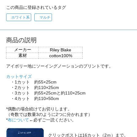
この商品に登録されているタグ
ホワイト系
マルチ
商品の説明
メーカー
Riley Blake
素材
cotton100%
アイボリー地にソーイングノーションのプリントです。
カットサイズ
・1カット 約55×25cm
・2カット 約110×25cm
・3カット 約55×25cmと約110×25cm
・4カット 約110×50cm
*偶数の場合続けてお切りします。
（奇数では数量3のように2つに分かれます）
*
布について
←必ずご一読ください。
クリックポストは16カット（2ｍ）まで。