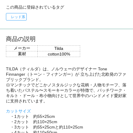
この商品に登録されているタグ
レッド系
商品の説明
メーカー
Tilda
素材
cotton100%
TILDA（ティルダ）は、ノルウェーのデザイナー Tone
Finnanger（トーン・フィナンガー）が 立ち上げた北欧発のファ
ブリックブランド。
ロマンチックでどこかノスタルジックな花柄・人物モチーフ、落
ち着いたパステル〜スモーキーカラーが特徴で、パッチワーク・
キルト・ドール・布小物向けとして世界中のハンドメイド愛好家
に支持されています。
カットサイズ
・1カット 約55×25cm
・2カット 約110×25cm
・3カット 約55×25cmと約110×25cm
・4カット 約110×50cm