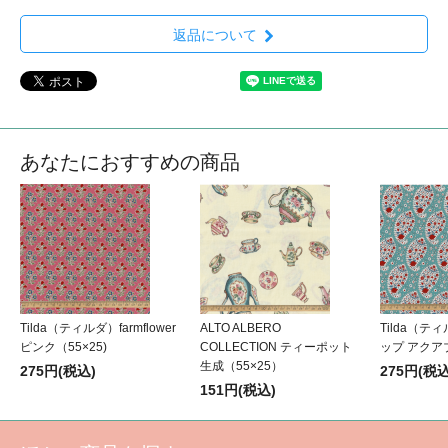
返品について
あなたにおすすめの商品
Tilda（ティルダ）farmflower
ALTO ALBERO
Tilda（
ピンク（55×25)
COLLECTION ティーポット
ップ アクアブ
生成（55×25）
275円(税込)
275円(税込
151円(税込)