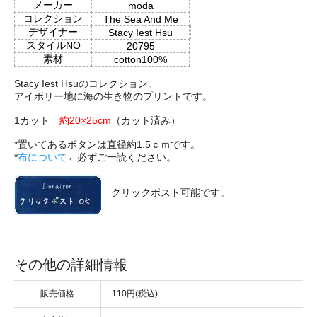
メーカー
moda
コレクション
The Sea And Me
デザイナー
Stacy Iest Hsu
スタイルNO
20795
素材
cotton100%
Stacy Iest Hsuのコレクション。
アイボリー地に海の生き物のプリントです。
1カット
約20×25cm
（カット済み）
*置いてあるボタンは直径約1.5ｃｍです。
*
布について
←必ずご一読ください。
クリックポスト可能です。
その他の詳細情報
販売価格
110円(税込)