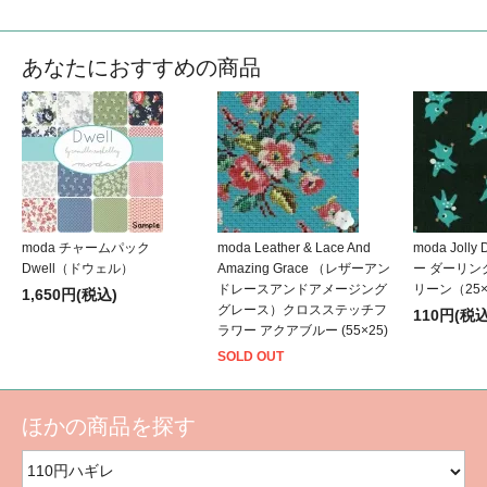
あなたにおすすめの商品
moda チャームパック
moda Leather & Lace And
moda Jolly
Dwell（ドウェル）
Amazing Grace （レザーアン
ー ダーリン
ドレースアンドアメージング
リーン（25×
1,650円(税込)
グレース）クロスステッチフ
110円(税込
ラワー アクアブルー (55×25)
SOLD OUT
ほかの商品を探す