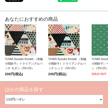
あなたにおすすめの商品
YUWA Suzuko Koseki （有輪
YUWA Suzuko Koseki （有輪
YUWA Suzu
小関鈴子）トライアングルパ
小関鈴子）トライアングルパ
小関鈴子）
ッチ モダン（55×25）
ッチ レッド（55×25）
ン（55×25
206円(税込)
206円(税込)
SOLD OUT
ほかの商品を探す