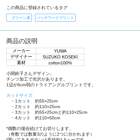
この商品に登録されているタグ
グリーン系
パッチワークプリント
商品の説明
メーカー
YUWA
デザイナー
SUZUKO KOSEKI
素材
cotton100%
小関鈴子さんデザイン。
チンツ加工で光沢があります。
1辺が6cm弱のトライアングルプリントです。
カットサイズ
・1カット 約55×25cm
・2カット 約110×25cm
・3カット 約55×25cmと約110×25cm
・4カット 約110×50cm
*偶数の場合続けてお切りします。
（奇数では数量3のように2つに分かれます）
*置いてあるボタンは直径約1.5ｃｍです。