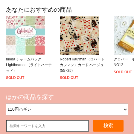
あなたにおすすめの商品
moda チャームパック
Robert Kaufman（ロバート
クロバー 
Lighthearted（ライトハーテ
カフマン）カード ベージュ
NO12
ッド）
(55×25)
SOLD OUT
SOLD OUT
SOLD OUT
ほかの商品を探す
検索