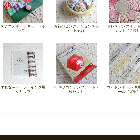
スクエアポーチキット（ポ
お花のピンクッションキッ
ドレスデンのポッ
ップ）
ト（Betsy）
キット（２枚
ずれな～い ソーイング用
ヘキサゴンテンプレート 9
コットンボール キ
クリップ
枚セット
ール（定規