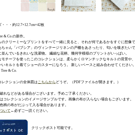
・・・約12.7×12.7cm×42枚
Tree & Co.の新作。
らのクリーミーなプリントをすべて一緒に見ると、それが何であるかをすぐに想像
あちゃん「バブシア」のヴィンテージリネンの戸棚をあさったり、匂いを嗅ぎたい
に並んでいるきれいな洗濯物。 繊細な花柄、幾何学模様のプリントがいっぱい。
なモチーフを使ったこのコレクションは、柔らかくロマンチックなキルトの背景や
かいキルトを着てショーのスターになろう。 新しいベースと組み合わせてください
 Tree & Co.
コレクションの全体図は
こちらから
どうぞ。（PDFファイルが開きます。）
に破れなどがある場合がございます。予めご了承ください。
像はコレクションのイメージサンプルです。画像の布が入らない場合もございます。
じ色柄の布がだぶって入る場合があります。
ついて
←必ずご一読ください。
クリックポスト可能です。