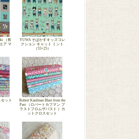
eki （有
YUWA そばかすキッズコレ
エア マ
クション キャット ミント
）
（55×25）
ロスセット
Robert Kaufman Blast from the
Past （ロバートカフマン ブ
ラストフロムザパスト ）カ
ットクロスセット