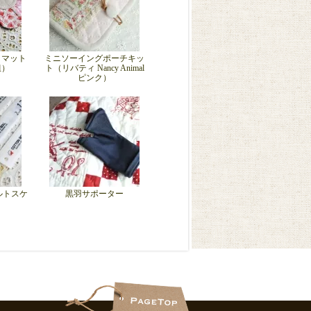
トマット
ミニソーイングポーチキッ
組）
ト（リバティ Nancy Animal
ピンク）
ルトスケ
黒羽サポーター
）