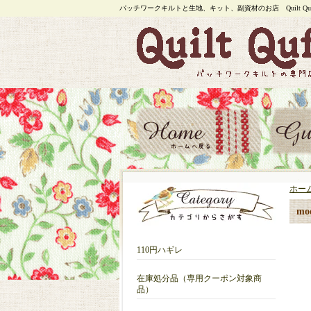
パッチワークキルトと生地、キット、副資材のお店 Quilt Quf
ホー
mo
110円ハギレ
在庫処分品（専用クーポン対象商
品）