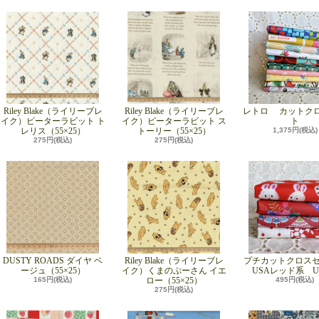
Riley Blake（ライリーブレ
Riley Blake（ライリーブレ
レトロ カットク
イク）ピーターラビット ト
イク）ピーターラビット ス
ト
レリス（55×25）
トーリー（55×25）
1,375円(税込)
275円(税込)
275円(税込)
DUSTY ROADS ダイヤ ベ
Riley Blake（ライリーブレ
プチカットクロス
ージュ（55×25）
イク）くまのぷーさん イエ
USAレッド系 UP
165円(税込)
ロー（55×25）
495円(税込)
275円(税込)