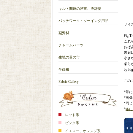
キルト関連の洋書、洋雑誌
パッチワーク・ソーイング用品
サイズ
副資材
Fig 
これ
チャームパーツ
おば
裏庭
生地の蚤の市
小さ
柔ら
半端布
by Fig
この
Fabric Gallery
*帯
*画
*同
*
布に
レッド系
ピンク系
イエロー、オレンジ系