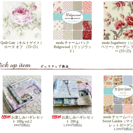
Quilt Gate（キルトゲイト）
moda チャームパック
moda Sugarberr
ローズ オフ （55×25）
Ridgewood（リッジウッ
ベリー）ガーデン 
ド）
ー (55×25)
moda チャームパッ
お楽しみハギレセッ
お楽しみハギレセッ
Secret Garden（
ト 100g vol.2
ト 200ｇ
レットガーデ
880円(税込)
1,650円(税込)
2,090円(税込)