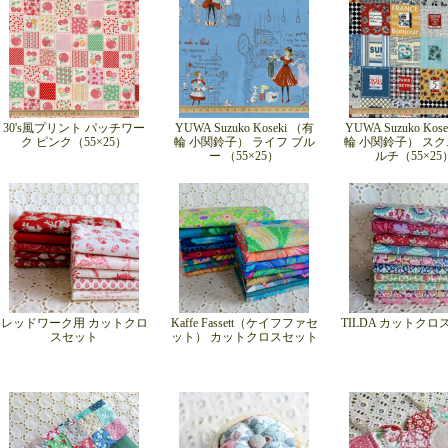
30's風プリント パッチワー
YUWA Suzuko Koseki （有
YUWA Suzuko Kos
ク ピンク（55×25）
輪 小関鈴子） ライフ ブル
輪 小関鈴子） スク
ー （55×25）
ルチ（55×25
レッドワーク用 カットクロ
Kaffe Fassett（ケイフファセ
TILDA カットク
スセット
ット） カットクロスセット