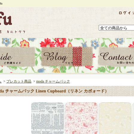
u
ム
>
プレカット商品
>
moda チャームパック
da チャームパック Linen Cupboard（リネン カボォード）