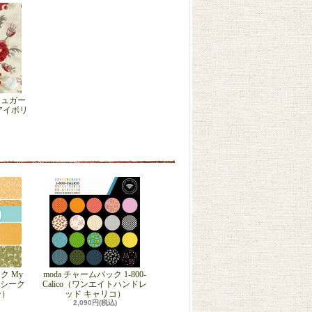
y（シュガー
アイボリ
ク My
moda チャームパック 1-800-
マイシーク
Calico（ワンエイトハンドレ
ン）
ッド キャリコ）
2,090円(税込)