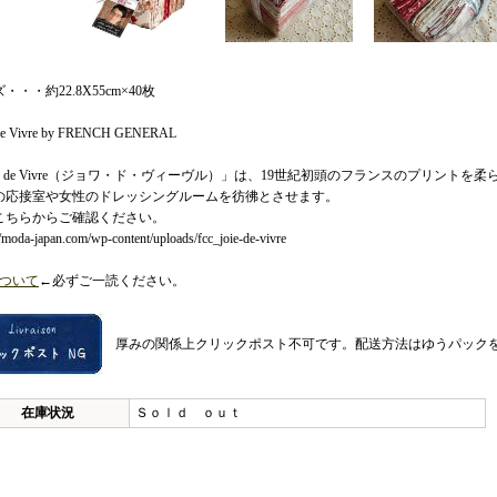
・・・約22.8X55cm×40枚
De Vivre by FRENCH GENERAL
oie de Vivre（ジョワ・ド・ヴィーヴル）」は、19世紀初頭のフランスのプリン
の応接室や女性のドレッシングルームを彷彿とさせます。
こちらからご確認ください。
//moda-japan.com/wp-content/uploads/fcc_joie-de-vivre
ついて
←必ずご一読ください。
厚みの関係上クリックポスト不可です。配送方法はゆうパック
在庫状況
Ｓｏｌｄ ｏｕｔ