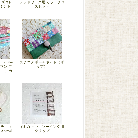
ッズコレ
レッドワーク用 カットクロ
 ミント
スセット
from the
スクエアポーチキット（ポ
フマン ブ
ップ）
ト ）カ
ット
ーチキッ
ずれな～い ソーイング用
nimal
クリップ