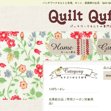
パッチワークキルトと生地、キット、副資材のお店 Quilt Quf
ホー
mo
110円ハギレ
在庫処分品（専用クーポン対象商
品）