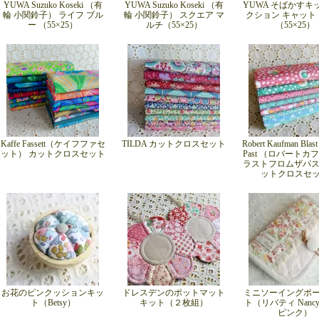
YUWA Suzuko Koseki （有
YUWA Suzuko Koseki （有
YUWA そばかすキ
輪 小関鈴子） ライフ ブル
輪 小関鈴子） スクエア マ
クション キャット
ー （55×25）
ルチ（55×25）
（55×25）
Kaffe Fassett（ケイフファセ
TILDA カットクロスセット
Robert Kaufman Blast 
ット） カットクロスセット
Past （ロバートカ
ラストフロムザパス
ットクロスセ
お花のピンクッションキッ
ドレスデンのポットマット
ミニソーイングポ
ト（Betsy）
キット（２枚組）
ト（リバティ Nancy A
ピンク）