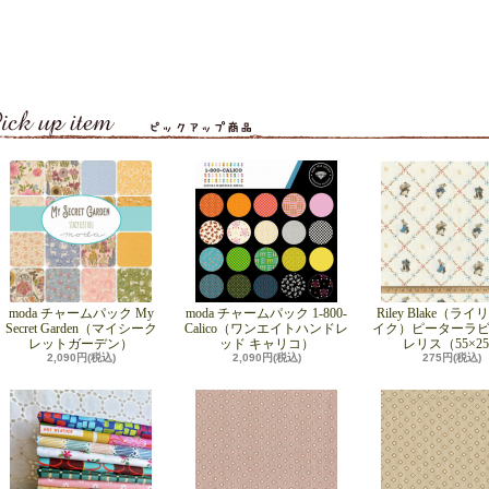
moda チャームパック My
moda チャームパック 1-800-
Riley Blake（ラ
Secret Garden（マイシーク
Calico（ワンエイトハンドレ
イク）ピーターラビ
レットガーデン）
ッド キャリコ）
レリス（55×2
2,090円(税込)
2,090円(税込)
275円(税込)