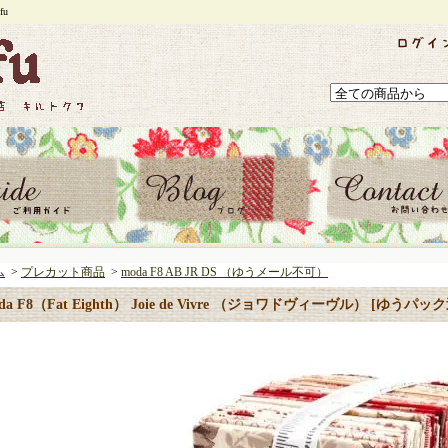
u
ム
>
プレカット商品
>
moda F8 AB JR DS （ゆうメール不可）
da F8（Fat Eighth） Joie de Vivre （ジョワドヴィーヴル） [ゆうパ