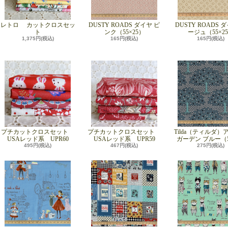
レトロ カットクロスセッ
DUSTY ROADS ダイヤ ピ
DUSTY ROADS 
ト
ンク（55×25）
ージュ（55×2
1,375円(税込)
165円(税込)
165円(税込)
プチカットクロスセット
プチカットクロスセット
Tilda（ティルダ）
USAレッド系 UPR60
USAレッド系 UPR59
ガーデン ブルー（55
495円(税込)
467円(税込)
275円(税込)