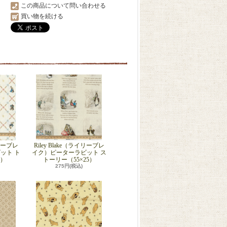
この商品について問い合わせる
買い物を続ける
イリーブレ
Riley Blake（ライリーブレ
ット ト
イク）ピーターラビット ス
5）
トーリー（55×25）
275円(税込)