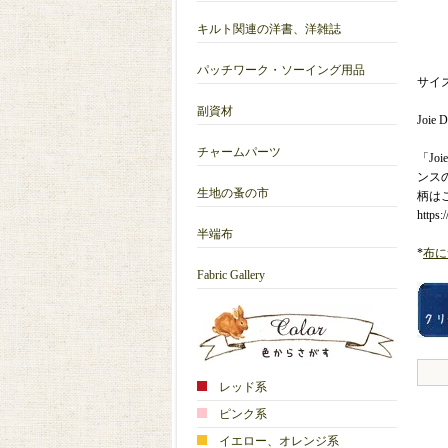
キルト関連の洋書、洋雑誌
パッチワーク・ソーイング用品
サイズ
副資材
Joie 
チャームパーツ
「J
ンス
生地の蚤の市
柄は
https:
半端布
*
布に
Fabric Gallery
レッド系
ピンク系
イエロー、オレンジ系