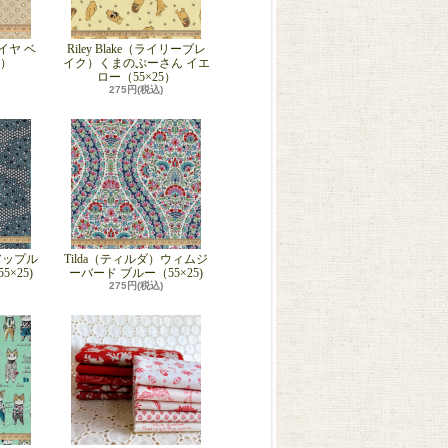
ダイヤ ベ
Riley Blake（ライリーブレ
5）
イク）くまのぷーさん イエ
ロー（55×25）
275円(税込)
アップル
Tilda（ティルダ）ウィムジ
×25)
ーバード ブルー（55×25)
275円(税込)