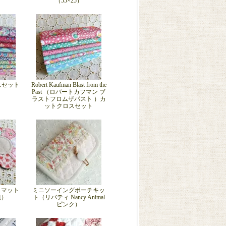
）
（55×25）
ロスセット
Robert Kaufman Blast from the
Past （ロバートカフマン ブ
ラストフロムザパスト ）カ
ットクロスセット
トマット
ミニソーイングポーチキッ
組）
ト（リバティ Nancy Animal
ピンク）