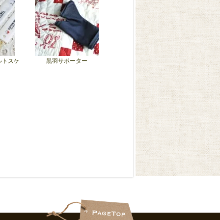
ルトスケ
黒羽サポーター
）