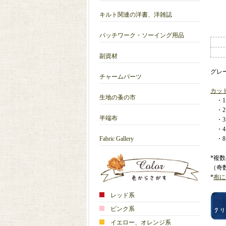
キルト関連の洋書、洋雑誌
パッチワーク・ソーイング用品
副資材
グレ
チャームパーツ
カッ
生地の蚤の市
・1カ
・2カ
半端布
・3カ
・4カ
Fabric Gallery
・8カ
*複
（奇
*
布に
レッド系
ピンク系
イエロー、オレンジ系