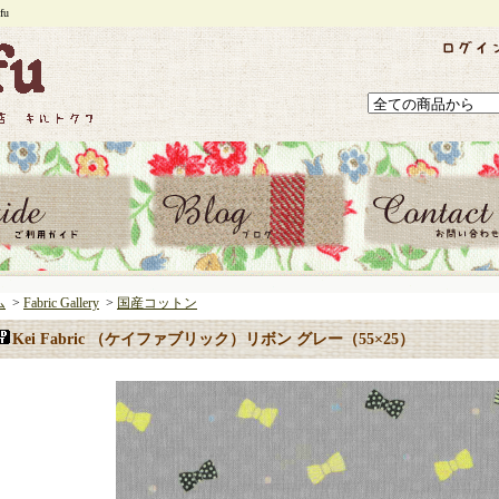
u
ム
>
Fabric Gallery
>
国産コットン
Kei Fabric （ケイファブリック）リボン グレー（55×25）