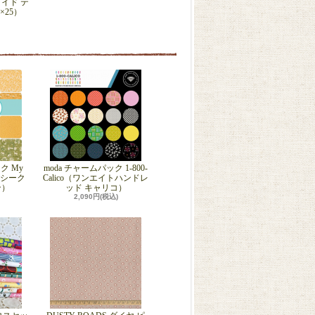
イド テ
×25）
ク My
moda チャームパック 1-800-
マイシーク
Calico（ワンエイトハンドレ
ン）
ッド キャリコ）
2,090円(税込)