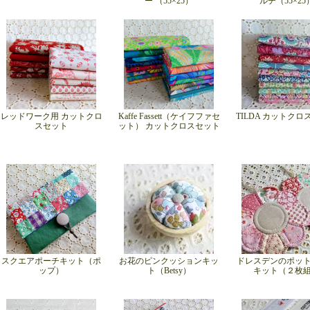
ー （55×25）
ルチ（55×25
レッドワーク用 カットクロ
Kaffe Fassett（ケイフファセ
TILDA カットク
スセット
ット） カットクロスセット
スクエアポーチキット（ポ
お花のピンクッションキッ
ドレスデンのポッ
ップ）
ト（Betsy）
キット（２枚