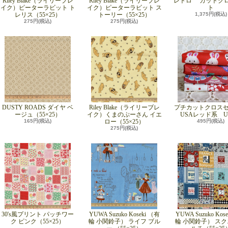
Riley Blake（ライリーブレ
Riley Blake（ライリーブレ
レトロ カットク
イク）ピーターラビット ト
イク）ピーターラビット ス
ト
レリス（55×25）
トーリー（55×25）
1,375円(税込)
275円(税込)
275円(税込)
DUSTY ROADS ダイヤ ベ
Riley Blake（ライリーブレ
プチカットクロス
ージュ（55×25）
イク）くまのぷーさん イエ
USAレッド系 UP
165円(税込)
ロー（55×25）
495円(税込)
275円(税込)
30's風プリント パッチワー
YUWA Suzuko Koseki （有
YUWA Suzuko Kos
ク ピンク（55×25）
輪 小関鈴子） ライフ ブル
輪 小関鈴子） スク