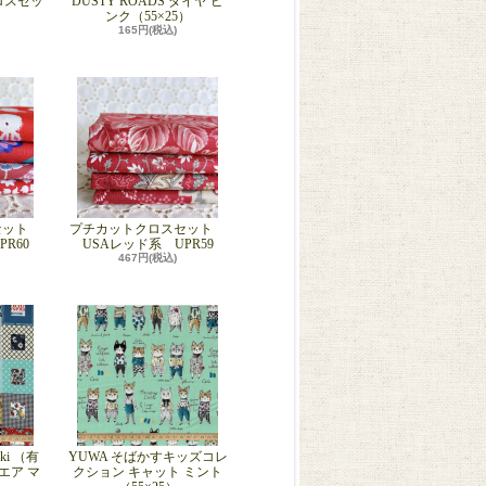
ロスセッ
DUSTY ROADS ダイヤ ピ
ンク（55×25）
165円(税込)
セット
プチカットクロスセット
R60
USAレッド系 UPR59
467円(税込)
eki （有
YUWA そばかすキッズコレ
エア マ
クション キャット ミント