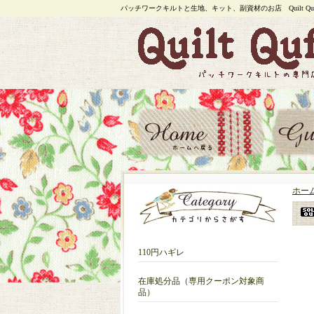
パッチワークキルトと生地、キット、副資材のお店 Quilt Quf
ホー
110円ハギレ
在庫処分品（専用クーポン対象商
品）