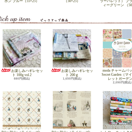
ボン ブルー（55×25）
（50×25）
ラーパレット） プラ
ィーグリーン （50
moda チャームパッ
お楽しみハギレセッ
お楽しみハギレセッ
Secret Garden（
ト 100g vol.2
ト 200ｇ
レットガーデ
880円(税込)
1,650円(税込)
2,090円(税込)