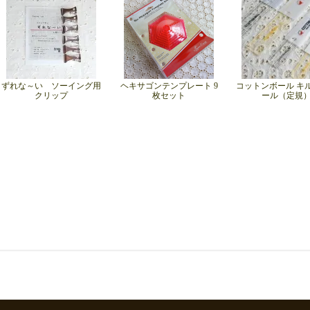
ずれな～い ソーイング用
ヘキサゴンテンプレート 9
コットンボール キ
クリップ
枚セット
ール（定規