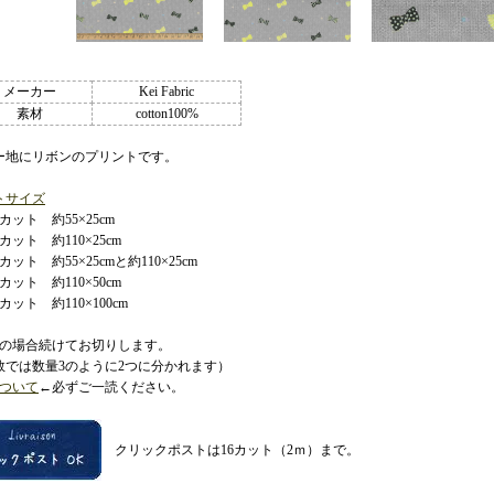
メーカー
Kei Fabric
素材
cotton100%
ー地にリボンのプリントです。
トサイズ
ット 約55×25cm
ット 約110×25cm
ット 約55×25cmと約110×25cm
ット 約110×50cm
ット 約110×100cm
数の場合続けてお切りします。
数では数量3のように2つに分かれます）
ついて
←必ずご一読ください。
クリックポストは16カット（2ｍ）まで。