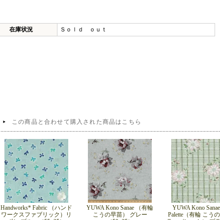
在庫状況
Ｓｏｌｄ ｏｕｔ
この商品と合わせて購入された商品はこちら
Handworks* Fabric （ハンド
YUWA Kono Sanae （有輪
YUWA Kono Sanae 
ワークスファブリック）リ
こうの早苗） グレー
Palette（有輪 こう