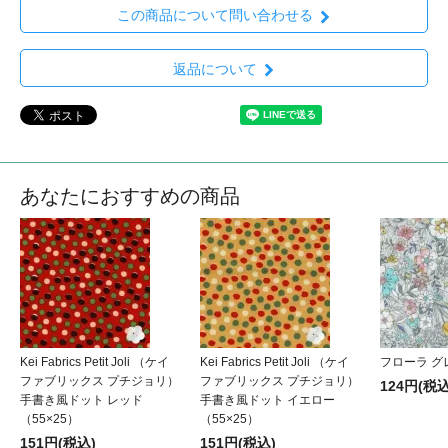
この商品について問い合わせる
返品について
あなたにおすすめの商品
Kei Fabrics Petit Joli （ケイ
Kei Fabrics Petit Joli （ケイ
フローラ グ
ファブリックス プチジョリ）
ファブリックス プチジョリ）
124円(税込
手書き風ドット レッド
手書き風ドット イエロー
（55×25）
（55×25）
151円(税込)
151円(税込)