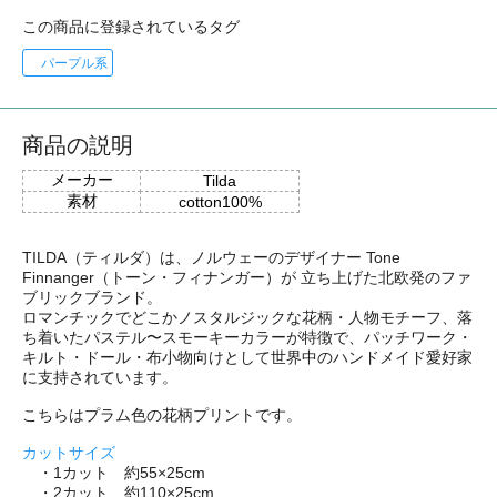
この商品に登録されているタグ
パープル系
商品の説明
メーカー
Tilda
素材
cotton100%
TILDA（ティルダ）は、ノルウェーのデザイナー Tone
Finnanger（トーン・フィナンガー）が 立ち上げた北欧発のファ
ブリックブランド。
ロマンチックでどこかノスタルジックな花柄・人物モチーフ、落
ち着いたパステル〜スモーキーカラーが特徴で、パッチワーク・
キルト・ドール・布小物向けとして世界中のハンドメイド愛好家
に支持されています。
こちらはプラム色の花柄プリントです。
カットサイズ
・1カット 約55×25cm
・2カット 約110×25cm