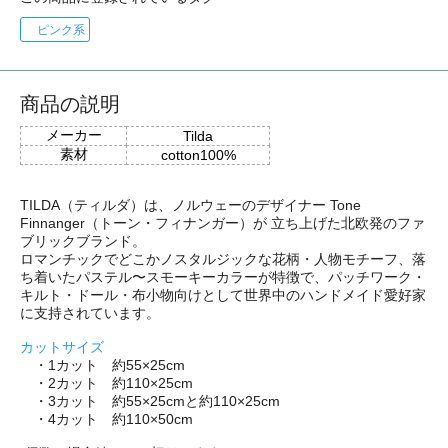
ピンク系
商品の説明
メーカー
Tilda
素材
cotton100%
TILDA（ティルダ）は、ノルウェーのデザイナー Tone
Finnanger（トーン・フィナンガー）が 立ち上げた北欧発のファ
ブリックブランド。
ロマンチックでどこかノスタルジックな花柄・人物モチーフ、落
ち着いたパステル〜スモーキーカラーが特徴で、パッチワーク・
キルト・ドール・布小物向けとして世界中のハンドメイド愛好家
に支持されています。
カットサイズ
・1カット 約55×25cm
・2カット 約110×25cm
・3カット 約55×25cmと約110×25cm
・4カット 約110×50cm